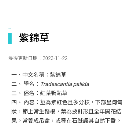
:::
紫錦草
最後更新日期：
2023-11-22
一、中文名稱：紫錦草
二、 學名：
Tradescantia pallida
三、 俗名：紅葉鴨跖草
四、 內容：莖為紫紅色且多分枝，下部呈匍匐
狀，節上常生鬚根，葉為披針形且全年開花結
果。常養成吊盆，或種在石縫讓其自然下垂。