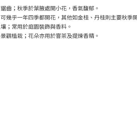
有鋸齒；秋季於葉腋處開小花，香氣馥郁。
」可幾乎一年四季都開花，其他如金桂、丹桂則主要秋季
土壤；常用於庭園裝飾與香料。
路景觀植栽；花朵亦用於窨茶及提煉香精。