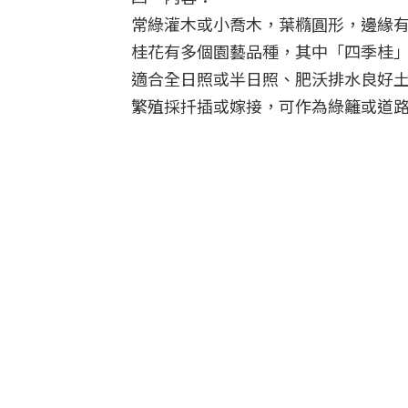
常綠灌木或小喬木，葉橢圓形，邊緣
桂花有多個園藝品種，其中「四季桂
適合全日照或半日照、肥沃排水良好
繁殖採扦插或嫁接，可作為綠籬或道