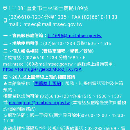
111081臺北市士林區士商路189號
(02)6610-1234分機1005．FAX (02)6610-1133
mail：ntsec@mail.ntsec.gov.tw
一、會員服務處信箱：
tel1695@mail.ntsec.gov.tw
二、場地使用租借：
(02)6610-1234 分機1606、1516
三、個人報名相關（實驗室課程／學程／營隊）
洽詢電話：(02)6610-1234 分機1689，E-
mail:ntsec1689@mail.ntsec.gov.tw，課程線上諮詢表單：
https://forms.gle/ygepxkMQo2jTXyY2A
四、20人以上團體線上預約相關諮詢
★本館僅提供「
團體線上預約
」服務，無提供電話預約及信箱
預約。
相關業務諮詢可洽 (02)6610-1234分機1515、1536、1537
或
ntsecgroup@mail.ntsec.gov.tw
(本電話及信箱僅提供團體預
約相關問題諮詢)
※服務時間：週一至週五(國定假日除外)09:00-12:00、13:30-
17:00
本館處理性騷擾及性別歧視申訴專線電話：02-28376669、電