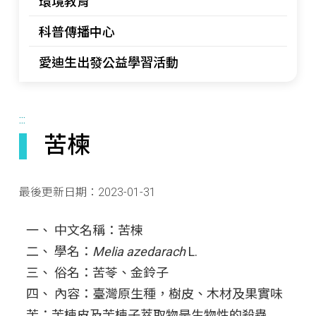
環境教育
科普傳播中心
愛迪生出發公益學習活動
:::
苦楝
最後更新日期：
2023-01-31
一、 中文名稱：苦楝
二、 學名：
Melia azedarach
L.
三、 俗名：苦苓、金鈴子
四、 內容：臺灣原生種，樹皮、木材及果實味
苦；苦楝皮及苦楝子萃取物是生物性的殺蟲