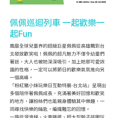
佩佩巡迴列車 一起歡樂一
起Fun
風靡全球兒童界的超級巨星佩佩從高雄飄到台
北發放歡笑啦！佩佩的超凡魅力不僅令幼童們
著迷，大人也被她深深吸引，加上她那可愛詼
諧的性格，一定可以將節日的歡樂氣氛推向另
一個高峰。
「粉紅豬小妹玩樂日互動特展-台北站」呈現出
多個陪伴著佩佩成長，充滿著美好回憶和歡笑
的地方，讓粉絲們也能親身體驗其中樂趣，一
同尋找快樂的鑰匙，編織難忘的回憶。
一路從溜滑梯、火車隧道、超大型骰子拼圖玩