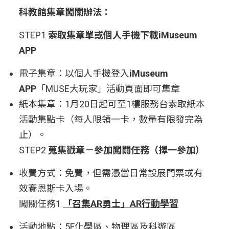
科教館集章闖關辦法：
STEP1
索取集章單或個人手機下載iMuseum
APP
電子集章：以個人手機登入
iMuseum
APP
「MUSE大玩家」活動頁面即可集章
紙本集章：1月20日起可至1樓服務台索取紙本
活動集點卡（每人限領一卡，數量有限發完為
止）。
STEP2
蒐集戳章－參加闖關任務（擇一參加）
收費方式：免費，但需憑當日常設展門票或有
效賽恩斯卡入場。
闖關任務1
「召集AR勇士」AR行動學習
活動地點：5F化學區、物理區及科遊區