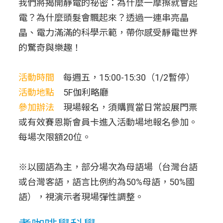
我們將揭開靜電的祕密：為什麼一摩擦就會起
電？為什麼頭髮會飄起來？透過一連串亮晶
晶、電力滿滿的科學示範，帶你感受靜電世界
的驚奇與樂趣！
活動時間
每週五，15:00-15:30（1/2暫停）
活動地點
5F伽利略廳
參加辦法
現場報名，須購買當日常設展門票
或有效賽恩斯會員卡進入活動場地報名參加。
每場次限額20位。
※以國語為主，部分場次為母語場（台灣台語
或台灣客語，語言比例約為50%母語，50%國
語），視演示者現場彈性調整。