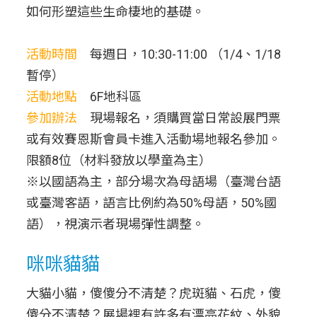
如何形塑這些生命棲地的基礎。
活動時間
每週日，10:30-11:00 （1/4、1/18
暫停）
活動地點
6F地科區
參加辦法
現場報名，須購買當日常設展門票
或有效賽恩斯會員卡進入活動場地報名參加。
限額8位（材料發放以學童為主）
※以國語為主，部分場次為母語場（臺灣台語
或臺灣客語，語言比例約為50%母語，50%國
語），視演示者現場彈性調整。
咪咪貓貓
大貓小貓，傻傻分不清楚？虎斑貓、石虎，傻
傻分不清楚？展場裡有許多有漂亮花紋、外貌