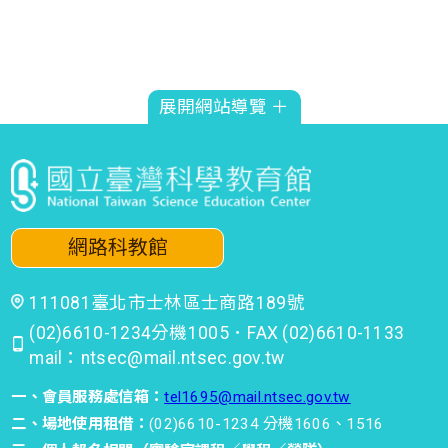
科學探索-3F敲敲打打工作坊
2025-06-13
展開網站導覽 ＋
時間 : 10:00~12:00
科學胖卡-5F家庭中的科學-電燈
2025-06-13
時間 : 10:30~11:00
網路科教館
亮點工作坊-3F性別展-我的設計
111081臺北市士林區士商路189號
挑戰
(02)6610-1234分機1005．FAX (02)6610-1133
mail：ntsec@mail.ntsec.gov.tw
2025-06-13
時間 : 10:30~11:00
一、會員服務處信箱：
tel1695@mail.ntsec.gov.tw
二、場地使用租借：
(02)6610-1234 分機1606、1516