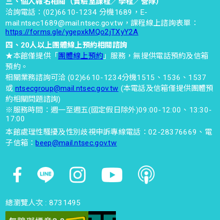
亮點體驗-5F大型離心機（限額
三、個人報名相關（實驗室課程／學程／營隊）
洽詢電話：(02)6610-1234 分機1689，E-
體驗：10位）
mail:ntsec1689@mail.ntsec.gov.tw，課程線上諮詢表單：
https://forms.gle/ygepxkMQo2jTXyY2A
2025-06-13
四、20人以上團體線上預約相關諮詢
時間 : 11:00~11:15
★本館僅提供「
團體線上預約
」服務，無提供電話預約及信箱
預約。
科學show-5F初探劇場
相關業務諮詢可洽 (02)6610-1234分機1515、1536、1537
或
ntsecgroup@mail.ntsec.gov.tw
(本電話及信箱僅提供團體預
2025-06-13
約相關問題諮詢)
時間 : 11:00~11:30
※服務時間：週一至週五(國定假日除外)09:00-12:00、13:30-
17:00
本館處理性騷擾及性別歧視申訴專線電話：02-28376669、電
3F輪你坐坐看-科技輔具體驗
子信箱：
beep@mail.ntsec.gov.tw
2025-06-13
時間 : 11:00~11:20
科學探索-3F敲敲打打工作坊
總瀏覽人次 :
8731495
2025-06-13