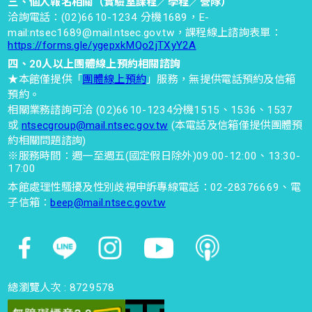
三、個人報名相關（實驗室課程／學程／營隊）
洽詢電話：(02)6610-1234 分機1689，E-
科學探索-3F敲敲打打工作坊 前
mail:ntsec1689@mail.ntsec.gov.tw，課程線上諮詢表單：
https://forms.gle/ygepxkMQo2jTXyY2A
15分鐘開放報名
四、20人以上團體線上預約相關諮詢
2026-07-07
★本館僅提供「
團體線上預約
」服務，無提供電話預約及信箱
時間 : 11:00~11:50
預約。
相關業務諮詢可洽 (02)6610-1234分機1515、1536、1537
或
ntsecgroup@mail.ntsec.gov.tw
(本電話及信箱僅提供團體預
動手玩-6F數學區-益智方塊魂
約相關問題諮詢)
※服務時間：週一至週五(國定假日除外)09:00-12:00、13:30-
（限額：10位學童為主）
17:00
2026-07-07
本館處理性騷擾及性別歧視申訴專線電話：02-28376669、電
時間 : 11:30~12:00
子信箱：
beep@mail.ntsec.gov.tw
亮點體驗-5F大型離心機（前10
分鐘開放現場排隊報名 限額體
總瀏覽人次 :
8729578
驗：10位）