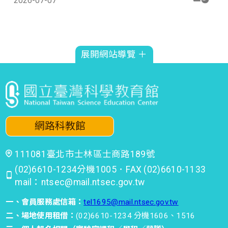
2026-07-07
時間 : 10:00~10:30
科學胖卡-5F家庭中的科學-電燈
展開網站導覽 ＋
2026-07-07
時間 : 10:30~11:00
亮點工作坊-3F性別展-我的設計
挑戰
網路科教館
2026-07-07
時間 : 10:30~11:00
111081臺北市士林區士商路189號
(02)6610-1234分機1005．FAX (02)6610-1133
mail：ntsec@mail.ntsec.gov.tw
科學show-5F初探劇場
一、會員服務處信箱：
tel1695@mail.ntsec.gov.tw
2026-07-07
時間 : 11:00~11:30
二、場地使用租借：
(02)6610-1234 分機1606、1516