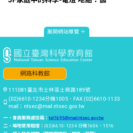
利略廳
2026-07-18
時間 : 10:00~10:30
展開網站導覽 ＋
亮點工作坊-3F性別展-手術挑戰
2026-07-18
時間 : 10:00~10:30
網路科教館
科學探索-3F敲敲打打工作坊 前
111081臺北市士林區士商路189號
15分鐘開放報名
(02)6610-1234分機1005．FAX (02)6610-1133
2026-07-18
mail：ntsec@mail.ntsec.gov.tw
時間 : 10:00~12:00
一、會員服務處信箱：
tel1695@mail.ntsec.gov.tw
二、場地使用租借：
(02)6610-1234 分機1606、1516
3F瑪莉的秘密-消化系統大解密