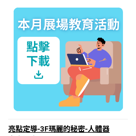
亮點定導-3F瑪麗的秘密-人體器