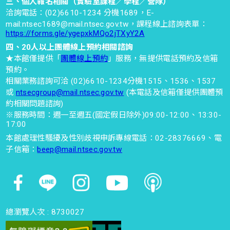
三、個人報名相關（實驗室課程／學程／營隊）
2026-07-18
洽詢電話：(02)6610-1234 分機1689，E-
時間 : 10:30~11:00
mail:ntsec1689@mail.ntsec.gov.tw，課程線上諮詢表單：
https://forms.gle/ygepxkMQo2jTXyY2A
四、20人以上團體線上預約相關諮詢
亮點工作坊-3F性別展-我的設計
★本館僅提供「
團體線上預約
」服務，無提供電話預約及信箱
預約。
挑戰
相關業務諮詢可洽 (02)6610-1234分機1515、1536、1537
2026-07-18
或
ntsecgroup@mail.ntsec.gov.tw
(本電話及信箱僅提供團體預
約相關問題諮詢)
時間 : 10:30~11:00
※服務時間：週一至週五(國定假日除外)09:00-12:00、13:30-
17:00
亮點體驗-3F性別展-輪你坐坐
本館處理性騷擾及性別歧視申訴專線電話：02-28376669、電
子信箱：
beep@mail.ntsec.gov.tw
看-科技輔具體驗
2026-07-18
時間 : 11:00~11:30
總瀏覽人次 :
8730027
科學探索-3F敲敲打打工作坊 前