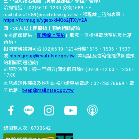
三、個人報名相關（實驗室課程／學程／營隊）
2026-07-29
洽詢電話：(02)6610-1234 分機1689，E-
時間 : 10:30~11:00
mail:ntsec1689@mail.ntsec.gov.tw，課程線上諮詢表單：
https://forms.gle/ygepxkMQo2jTXyY2A
四、20人以上團體線上預約相關諮詢
亮點工作坊-3F性別展-我的設計
★本館僅提供「
團體線上預約
」服務，無提供電話預約及信箱
預約。
挑戰
相關業務諮詢可洽 (02)6610-1234分機1515、1536、1537
2026-07-29
或
ntsecgroup@mail.ntsec.gov.tw
(本電話及信箱僅提供團體預
約相關問題諮詢)
時間 : 10:30~11:00
※服務時間：週一至週五(國定假日除外)09:00-12:00、13:30-
17:00
科學show-5F初探劇場
本館處理性騷擾及性別歧視申訴專線電話：02-28376669、電
子信箱：
beep@mail.ntsec.gov.tw
2026-07-29
時間 : 11:00~11:30
科學探索-3F敲敲打打工作坊 前
總瀏覽人次 :
8730642
15分鐘開放報名