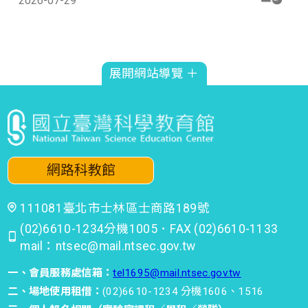
2026-07-29
時間 : 10:00~10:30
科學探索-3F敲敲打打工作坊 前
展開網站導覽 ＋
15分鐘開放報名
2026-07-29
時間 : 10:00~12:00
週六限定-5F物理區-小桌子科學
網路科教館
手作-氣球動力車（限額：6位學
111081臺北市士林區士商路189號
童為主）
(02)6610-1234分機1005．FAX (02)6610-1133
2026-07-29
mail：ntsec@mail.ntsec.gov.tw
時間 : 10:30~11:00
一、會員服務處信箱：
tel1695@mail.ntsec.gov.tw
二、場地使用租借：
(02)6610-1234 分機1606、1516
科學胖卡-5F家庭中的科學-電燈